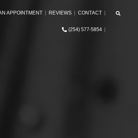
AN APPOINTMENT
REVIEWS
CONTACT
(254) 577-5854