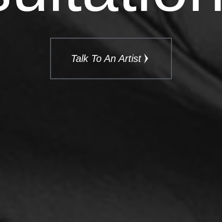
Talk To An Artist