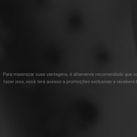
Para maximizar suas vantagens, é altamente recomendado que v
fazer isso, você terá acesso a promoções exclusivas e receberá 