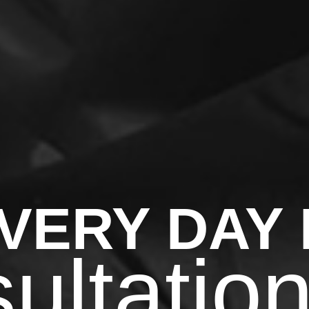
VERY DAY 
ultatio