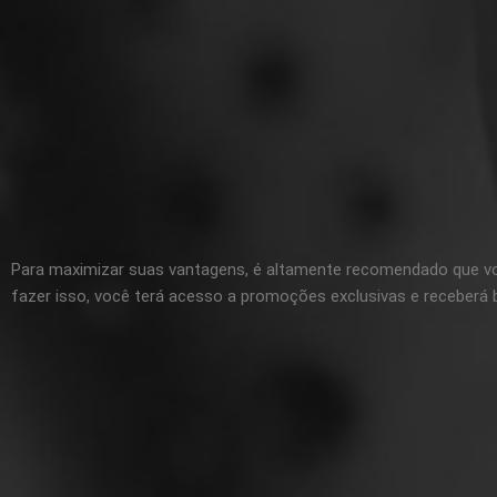
Para maximizar suas vantagens, é altamente recomendado que v
fazer isso, você terá acesso a promoções exclusivas e receberá 