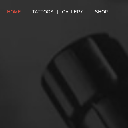
Skip
to
HOME
TATTOOS
GALLERY
SHOP
content