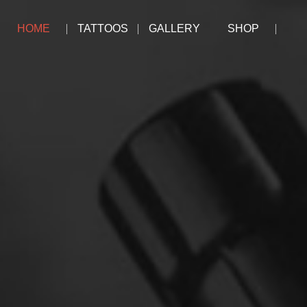
Skip
to
HOME
TATTOOS
GALLERY
SHOP
content