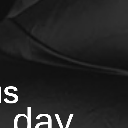
IS
n day