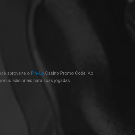
ocê aproveite o
Pin-Up
Casino Promo Code. Ao
bônus adicionais para suas jogadas.