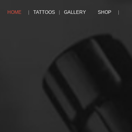
Skip
to
HOME
TATTOOS
GALLERY
SHOP
content