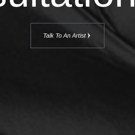
Talk To An Artist