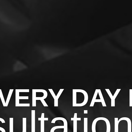
VERY DAY 
ultatio