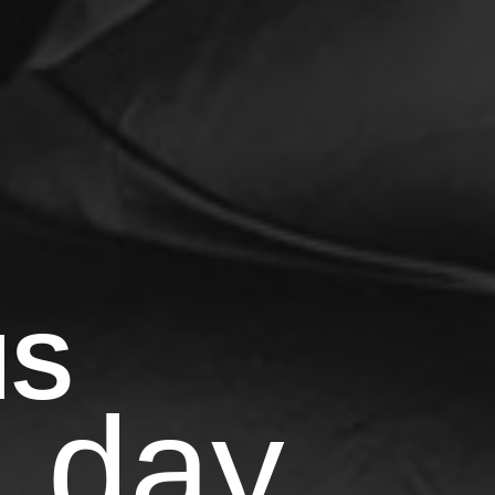
IS
n day