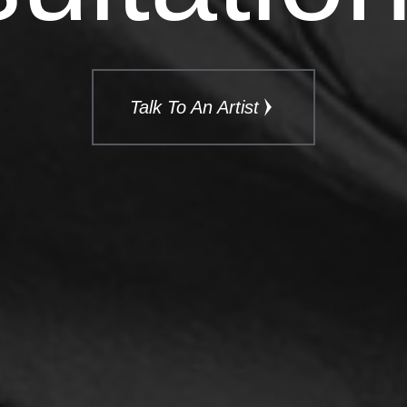
Talk To An Artist